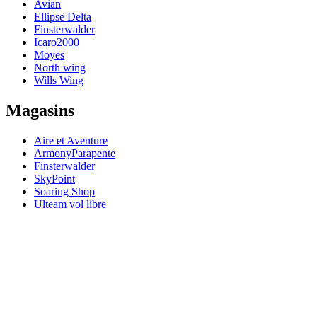
Avian
Ellipse Delta
Finsterwalder
Icaro2000
Moyes
North wing
Wills Wing
Magasins
Aire et Aventure
ArmonyParapente
Finsterwalder
SkyPoint
Soaring Shop
Ulteam vol libre