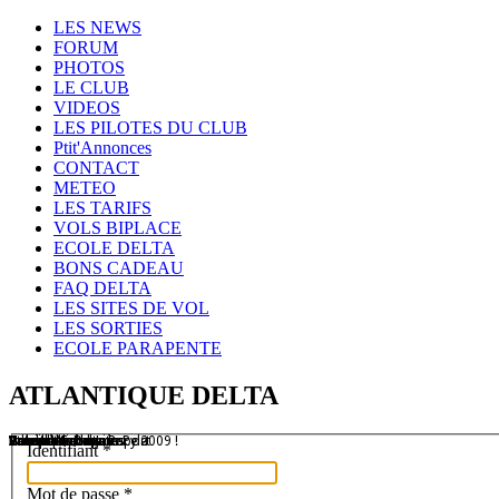
Year
Month
Year
Month
LES NEWS
FORUM
PHOTOS
LE CLUB
VIDEOS
LES PILOTES DU CLUB
Ptit'Annonces
CONTACT
METEO
LES TARIFS
VOLS BIPLACE
ECOLE DELTA
BONS CADEAU
FAQ DELTA
LES SITES DE VOL
LES SORTIES
ECOLE PARAPENTE
ATLANTIQUE DELTA
Treuil à Cabanac
Un club de copains
Lanzarote
Patrick et son Litesport
Vols sur les dunes
Hourtin
Vol sur les dunes
Compétitions
Atlantique Delta Race 2009 !
Vol en Montagne...
Vol sur la dune du Pyla
Identifiant
*
Mot de passe
*