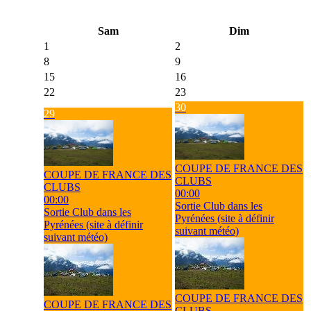
Sam
Dim
1
2
8
9
15
16
22
23
30
29
COUPE DE FRANCE DES
COUPE DE FRANCE DES
CLUBS
CLUBS
00:00
00:00
Sortie Club dans les
Sortie Club dans les
Pyrénées (site à définir
Pyrénées (site à définir
suivant météo)
suivant météo)
COUPE DE FRANCE DES
COUPE DE FRANCE DES
CLUBS