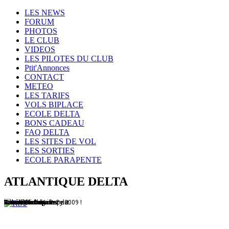
LES NEWS
FORUM
PHOTOS
LE CLUB
VIDEOS
LES PILOTES DU CLUB
Ptit'Annonces
CONTACT
METEO
LES TARIFS
VOLS BIPLACE
ECOLE DELTA
BONS CADEAU
FAQ DELTA
LES SITES DE VOL
LES SORTIES
ECOLE PARAPENTE
ATLANTIQUE DELTA
Treuil à Cabanac
Un club de copains
Lanzarote
Patrick et son Litesport
Vols sur les dunes
Hourtin
Vol sur les dunes
Compétitions
Atlantique Delta Race 2009 !
Vol en Montagne...
Vol sur la dune du Pyla