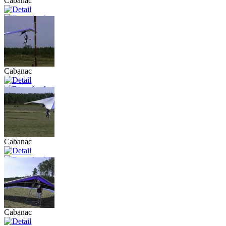
Cabanac
Cabanac
Cabanac
Cabanac