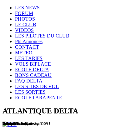
LES NEWS
FORUM
PHOTOS
LE CLUB
VIDEOS
LES PILOTES DU CLUB
Ptit'Annonces
CONTACT
METEO
LES TARIFS
VOLS BIPLACE
ECOLE DELTA
BONS CADEAU
FAQ DELTA
LES SITES DE VOL
LES SORTIES
ECOLE PARAPENTE
ATLANTIQUE DELTA
Treuil à Cabanac
Un club de copains
Lanzarote
Patrick et son Litesport
Vols sur les dunes
Hourtin
Vol sur les dunes
Compétitions
Atlantique Delta Race 2009 !
Vol en Montagne...
Vol sur la dune du Pyla