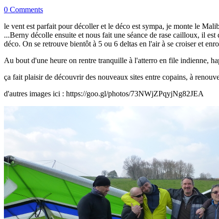
0 Comments
le vent est parfait pour décoller et le déco est sympa, je monte le Mali
...Berny décolle ensuite et nous fait une séance de rase cailloux, il 
déco. On se retrouve bientôt à 5 ou 6 deltas en l'air à se croiser et en
Au bout d'une heure on rentre tranquille à l'atterro en file indienne, h
ça fait plaisir de découvrir des nouveaux sites entre copains, à renouve
d'autres images ici : https://goo.gl/photos/73NWjZPqyjNg82JEA