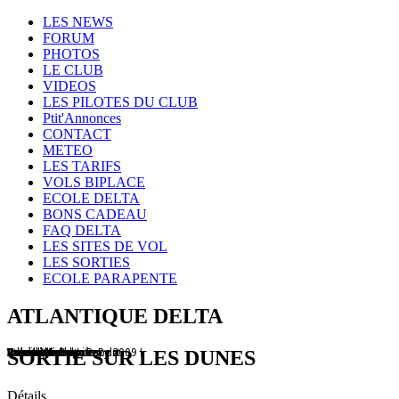
Year
Month
Year
Month
LES NEWS
FORUM
PHOTOS
LE CLUB
VIDEOS
LES PILOTES DU CLUB
Ptit'Annonces
CONTACT
METEO
LES TARIFS
VOLS BIPLACE
ECOLE DELTA
BONS CADEAU
FAQ DELTA
LES SITES DE VOL
LES SORTIES
ECOLE PARAPENTE
ATLANTIQUE DELTA
Treuil à Cabanac
Un club de copains
Lanzarote
Patrick et son Litesport
Vols sur les dunes
Hourtin
Vol sur les dunes
Compétitions
Atlantique Delta Race 2009 !
Vol en Montagne...
Vol sur la dune du Pyla
SORTIE SUR LES DUNES
Détails