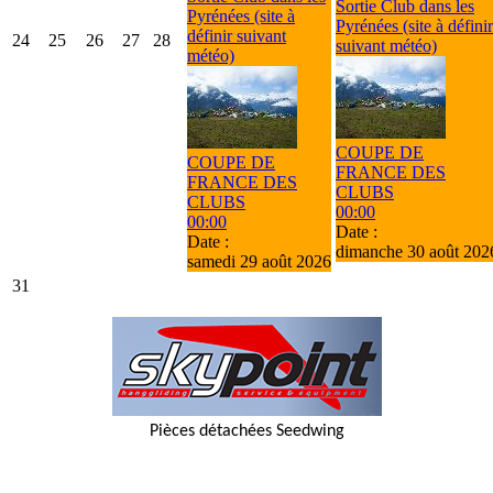
Sortie Club dans les
Pyrénées (site à
Pyrénées (site à définir
définir suivant
24
25
26
27
28
suivant météo)
météo)
COUPE DE
COUPE DE
FRANCE DES
FRANCE DES
CLUBS
CLUBS
00:00
00:00
Date :
Date :
dimanche 30 août 202
samedi 29 août 2026
31
Pièces détachées Seedwing