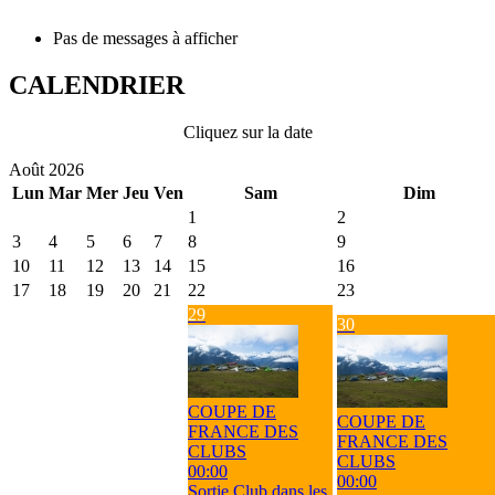
Pas de messages à afficher
CALENDRIER
Cliquez sur la date
Août 2026
Lun
Mar
Mer
Jeu
Ven
Sam
Dim
1
2
3
4
5
6
7
8
9
10
11
12
13
14
15
16
17
18
19
20
21
22
23
29
30
COUPE DE
COUPE DE
FRANCE DES
FRANCE DES
CLUBS
CLUBS
00:00
00:00
Sortie Club dans les