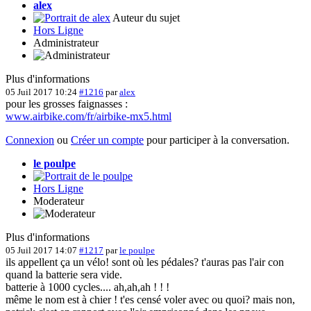
alex
Auteur du sujet
Hors Ligne
Administrateur
Plus d'informations
05 Juil 2017 10:24
#1216
par
alex
pour les grosses faignasses :
www.airbike.com/fr/airbike-mx5.html
Connexion
ou
Créer un compte
pour participer à la conversation.
le poulpe
Hors Ligne
Moderateur
Plus d'informations
05 Juil 2017 14:07
#1217
par
le poulpe
ils appellent ça un vélo! sont où les pédales? t'auras pas l'air con
quand la batterie sera vide.
batterie à 1000 cycles.... ah,ah,ah ! ! !
même le nom est à chier ! t'es censé voler avec ou quoi? mais non,