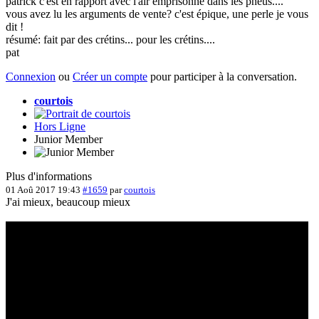
patrick c'est en rapport avec l'air emprisonné dans les pneus....
vous avez lu les arguments de vente? c'est épique, une perle je vous
dit !
résumé: fait par des crétins... pour les crétins....
pat
Connexion
ou
Créer un compte
pour participer à la conversation.
courtois
Hors Ligne
Junior Member
Plus d'informations
01 Aoû 2017 19:43
#1659
par
courtois
J'ai mieux, beaucoup mieux