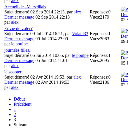
par
alex
Accueil des Marseillais
Sujet démarré 02 Sep 2014 22:13, par
alex
Réponses:
0
Der
Dernier message
02 Sep 2014 22:13
Vues:
2179
02 
par
alex
Envie de voler?
Sujet démarré 09 Jui 2014 16:51, par
Volatil33
Réponses:
1
Der
Dernier message
09 Jui 2014 23:09
Vues:
2063
09 
par
le poulpe
journées filles...
Sujet démarré 05 Jui 2014 10:05, par
le poulpe
Réponses:
1
Der
Dernier message
05 Jui 2014 11:01
Vues:
2095
05 
par
alex
le scooter
Sujet démarré 02 Avr 2014 19:53, par
alex
Réponses:
0
Der
Dernier message
02 Avr 2014 19:53
Vues:
2186
02 
par
alex
Début
Précédent
1
2
3
Suivant