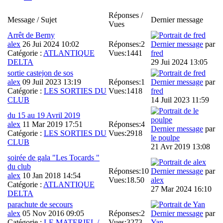
Réponses /
Message / Sujet
Dernier message
Vues
Arrêt de Berny
alex
26 Jui 2024 10:02
Réponses:
2
Dernier message
par
Catégorie :
ATLANTIQUE
Vues:
1441
fred
DELTA
29 Jui 2024 13:05
sortie castejon de sos
alex
09 Juil 2023 13:19
Réponses:
1
Dernier message
par
Catégorie :
LES SORTIES DU
Vues:
1418
fred
CLUB
14 Juil 2023 11:59
du 15 au 19 Avril 2019
alex
11 Mar 2019 17:51
Réponses:
4
Dernier message
par
Catégorie :
LES SORTIES DU
Vues:
2918
le poulpe
CLUB
21 Avr 2019 13:08
soirée de gala "Les Tocards "
du club
Réponses:
10
Dernier message
par
alex
10 Jan 2018 14:54
Vues:
18.50
alex
Catégorie :
ATLANTIQUE
27 Mar 2024 16:10
DELTA
parachute de secours
alex
05 Nov 2016 09:05
Réponses:
2
Dernier message
par
Catégorie :
LE MATERIEL /
Vues:
3273
Yan