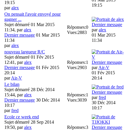
19:15
19:15
par
alex
On pensait l'avoir envoyé pour
gagner ...
Sujet démarré 01 Mar 2015
Dernier message
Réponses:
0
11:34, par
alex
par
alex
Vues:
2883
Dernier message
01 Mar 2015
01 Mar 2015
11:34
11:34
par
alex
nouveau largueur R/C
Sujet démarré 01 Fév 2015
12:41, par
alex
Réponses:
1
Dernier message
Dernier message
01 Fév 2015
Vues:
2903
par
Air-V
20:14
01 Fév 2015
par
Air-V
20:14
Le bilan
Sujet démarré 28 Déc 2014
Dernier message
15:44, par
alex
Réponses:
1
par
fred
Dernier message
30 Déc 2014
Vues:
3039
30 Déc 2014
10:17
10:17
par
fred
Ecole ce week end
Sujet démarré 28 Sep 2014
19:50, par
alex
Réponses:
3
Dernier message