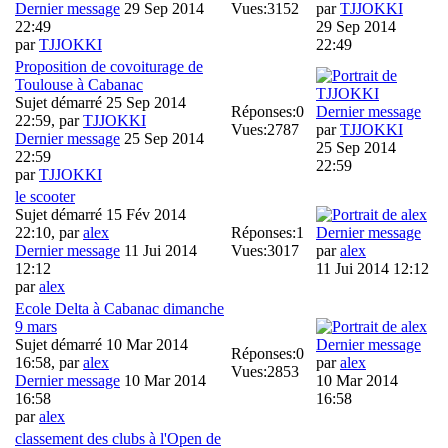
Dernier message
29 Sep 2014
Vues:
3152
par
TJJOKKI
22:49
29 Sep 2014
par
TJJOKKI
22:49
Proposition de covoiturage de
Toulouse à Cabanac
Sujet démarré 25 Sep 2014
Réponses:
0
Dernier message
22:59, par
TJJOKKI
Vues:
2787
par
TJJOKKI
Dernier message
25 Sep 2014
25 Sep 2014
22:59
22:59
par
TJJOKKI
le scooter
Sujet démarré 15 Fév 2014
22:10, par
alex
Réponses:
1
Dernier message
Dernier message
11 Jui 2014
Vues:
3017
par
alex
12:12
11 Jui 2014 12:12
par
alex
Ecole Delta à Cabanac dimanche
9 mars
Sujet démarré 10 Mar 2014
Dernier message
Réponses:
0
16:58, par
alex
par
alex
Vues:
2853
Dernier message
10 Mar 2014
10 Mar 2014
16:58
16:58
par
alex
classement des clubs à l'Open de