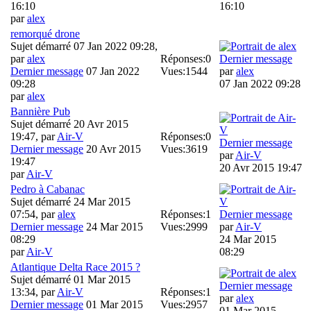
16:10
16:10
par
alex
remorqué drone
Sujet démarré 07 Jan 2022 09:28,
par
alex
Réponses:
0
Dernier message
Dernier message
07 Jan 2022
Vues:
1544
par
alex
09:28
07 Jan 2022 09:28
par
alex
Bannière Pub
Sujet démarré 20 Avr 2015
19:47, par
Air-V
Réponses:
0
Dernier message
Dernier message
20 Avr 2015
Vues:
3619
par
Air-V
19:47
20 Avr 2015 19:47
par
Air-V
Pedro à Cabanac
Sujet démarré 24 Mar 2015
07:54, par
alex
Réponses:
1
Dernier message
Dernier message
24 Mar 2015
Vues:
2999
par
Air-V
08:29
24 Mar 2015
par
Air-V
08:29
Atlantique Delta Race 2015 ?
Sujet démarré 01 Mar 2015
Dernier message
13:34, par
Air-V
Réponses:
1
par
alex
Dernier message
01 Mar 2015
Vues:
2957
01 Mar 2015