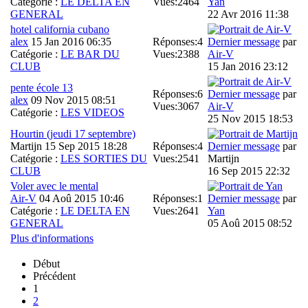
Catégorie :
LE DELTA EN
Vues:
2464
Yan
GENERAL
22 Avr 2016 11:38
hotel california cubano
alex
15 Jan 2016 06:35
Réponses:
4
Dernier message
par
Catégorie :
LE BAR DU
Vues:
2388
Air-V
CLUB
15 Jan 2016 23:12
pente école 13
Réponses:
6
Dernier message
par
alex
09 Nov 2015 08:51
Vues:
3067
Air-V
Catégorie :
LES VIDEOS
25 Nov 2015 18:53
Hourtin (jeudi 17 septembre)
Martijn
15 Sep 2015 18:28
Réponses:
4
Dernier message
par
Catégorie :
LES SORTIES DU
Vues:
2541
Martijn
CLUB
16 Sep 2015 22:32
Voler avec le mental
Air-V
04 Aoû 2015 10:46
Réponses:
1
Dernier message
par
Catégorie :
LE DELTA EN
Vues:
2641
Yan
GENERAL
05 Aoû 2015 08:52
Plus d'informations
Début
Précédent
1
2