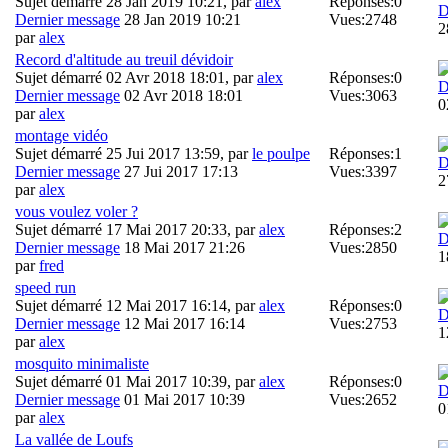
Sujet démarré 28 Jan 2019 10:21, par
alex
Réponses:
0
D
Dernier message
28 Jan 2019 10:21
Vues:
2748
2
par
alex
Record d'altitude au treuil dévidoir
Sujet démarré 02 Avr 2018 18:01, par
alex
Réponses:
0
D
Dernier message
02 Avr 2018 18:01
Vues:
3063
0
par
alex
montage vidéo
Sujet démarré 25 Jui 2017 13:59, par
le poulpe
Réponses:
1
D
Dernier message
27 Jui 2017 17:13
Vues:
3397
2
par
alex
vous voulez voler ?
Sujet démarré 17 Mai 2017 20:33, par
alex
Réponses:
2
D
Dernier message
18 Mai 2017 21:26
Vues:
2850
1
par
fred
speed run
Sujet démarré 12 Mai 2017 16:14, par
alex
Réponses:
0
D
Dernier message
12 Mai 2017 16:14
Vues:
2753
1
par
alex
mosquito minimaliste
Sujet démarré 01 Mai 2017 10:39, par
alex
Réponses:
0
D
Dernier message
01 Mai 2017 10:39
Vues:
2652
0
par
alex
La vallée de Loufs