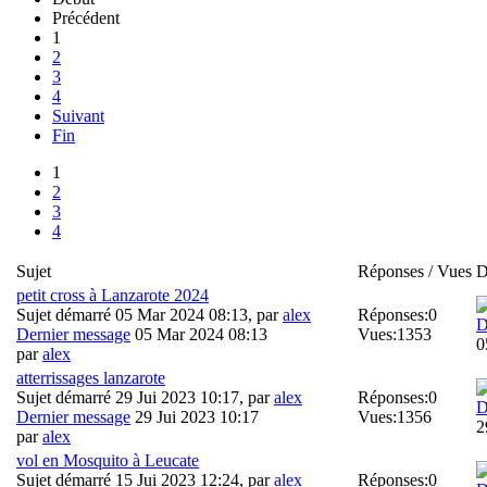
Précédent
1
2
3
4
Suivant
Fin
1
2
3
4
Sujet
Réponses / Vues
D
petit cross à Lanzarote 2024
Sujet démarré 05 Mar 2024 08:13, par
alex
Réponses:
0
D
Dernier message
05 Mar 2024 08:13
Vues:
1353
0
par
alex
atterrissages lanzarote
Sujet démarré 29 Jui 2023 10:17, par
alex
Réponses:
0
D
Dernier message
29 Jui 2023 10:17
Vues:
1356
2
par
alex
vol en Mosquito à Leucate
Sujet démarré 15 Jui 2023 12:24, par
alex
Réponses:
0