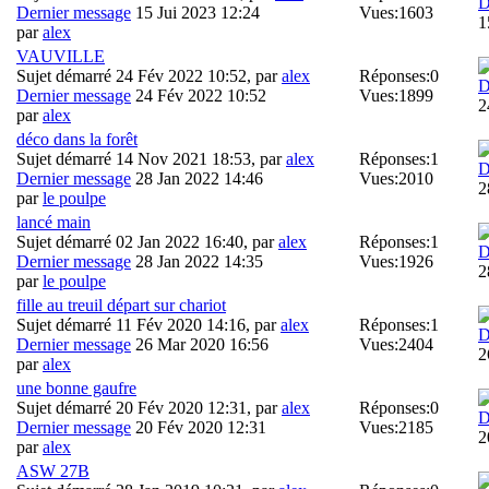
D
Dernier message
15 Jui 2023 12:24
Vues:
1603
1
par
alex
VAUVILLE
Sujet démarré 24 Fév 2022 10:52, par
alex
Réponses:
0
D
Dernier message
24 Fév 2022 10:52
Vues:
1899
2
par
alex
déco dans la forêt
Sujet démarré 14 Nov 2021 18:53, par
alex
Réponses:
1
D
Dernier message
28 Jan 2022 14:46
Vues:
2010
2
par
le poulpe
lancé main
Sujet démarré 02 Jan 2022 16:40, par
alex
Réponses:
1
D
Dernier message
28 Jan 2022 14:35
Vues:
1926
2
par
le poulpe
fille au treuil départ sur chariot
Sujet démarré 11 Fév 2020 14:16, par
alex
Réponses:
1
D
Dernier message
26 Mar 2020 16:56
Vues:
2404
2
par
alex
une bonne gaufre
Sujet démarré 20 Fév 2020 12:31, par
alex
Réponses:
0
D
Dernier message
20 Fév 2020 12:31
Vues:
2185
2
par
alex
ASW 27B