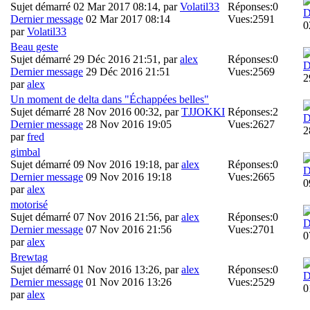
Sujet démarré 02 Mar 2017 08:14, par
Volatil33
Réponses:
0
D
Dernier message
02 Mar 2017 08:14
Vues:
2591
0
par
Volatil33
Beau geste
Sujet démarré 29 Déc 2016 21:51, par
alex
Réponses:
0
D
Dernier message
29 Déc 2016 21:51
Vues:
2569
2
par
alex
Un moment de delta dans "Échappées belles"
Sujet démarré 28 Nov 2016 00:32, par
TJJOKKI
Réponses:
2
D
Dernier message
28 Nov 2016 19:05
Vues:
2627
2
par
fred
gimbal
Sujet démarré 09 Nov 2016 19:18, par
alex
Réponses:
0
D
Dernier message
09 Nov 2016 19:18
Vues:
2665
0
par
alex
motorisé
Sujet démarré 07 Nov 2016 21:56, par
alex
Réponses:
0
D
Dernier message
07 Nov 2016 21:56
Vues:
2701
0
par
alex
Brewtag
Sujet démarré 01 Nov 2016 13:26, par
alex
Réponses:
0
D
Dernier message
01 Nov 2016 13:26
Vues:
2529
0
par
alex