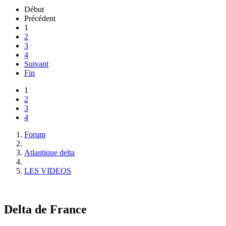
Début
Précédent
1
2
3
4
Suivant
Fin
1
2
3
4
Forum
Atlantique delta
LES VIDEOS
Delta de France