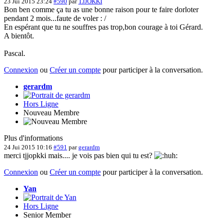
23 Jui 2015 23:24
#590
par
TJJOKKI
Bon ben comme ça tu as une bonne raison pour te faire dorloter
pendant 2 mois...faute de voler : /
En espérant que tu ne souffres pas trop,bon courage à toi Gérard.
A bientôt.
Pascal.
Connexion
ou
Créer un compte
pour participer à la conversation.
gerardm
Hors Ligne
Nouveau Membre
Plus d'informations
24 Jui 2015 10:16
#591
par
gerardm
merci tjjopkki mais.... je vois pas bien qui tu est?
Connexion
ou
Créer un compte
pour participer à la conversation.
Yan
Hors Ligne
Senior Member