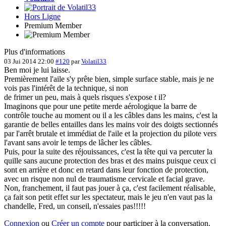
Hors Ligne
Premium Member
Plus d'informations
03 Jui 2014 22:00
#120
par
Volatil33
Ben moi je lui laisse.
Premièrement l'aile s'y prête bien, simple surface stable, mais je ne
vois pas l'intérêt de la technique, si non
de frimer un peu, mais à quels risques s'expose t il?
Imaginons que pour une petite merde aérologique la barre de
contrôle touche au moment ou il a les câbles dans les mains, c'est la
garantie de belles entailles dans les mains voir des doigts sectionnés
par l'arrêt brutale et immédiat de l'aile et la projection du pilote vers
l'avant sans avoir le temps de lâcher les câbles.
Puis, pour la suite des réjouissances, c'est la tête qui va percuter la
quille sans aucune protection des bras et des mains puisque ceux ci
sont en arrière et donc en retard dans leur fonction de protection,
avec un risque non nul de traumatisme cervicale et facial grave.
Non, franchement, il faut pas jouer à ça, c'est facilement réalisable,
ça fait son petit effet sur les spectateur, mais le jeu n'en vaut pas la
chandelle, Fred, un conseil, n'essaies pas!!!!!
Connexion
ou
Créer un compte
pour participer à la conversation.