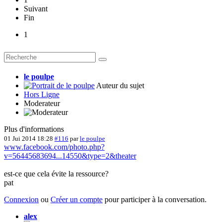
Suivant
Fin
1
le poulpe
Auteur du sujet
Hors Ligne
Moderateur
Plus d'informations
01 Jui 2014 18:28
#116
par
le poulpe
www.facebook.com/photo.php?
v=56445683694...14550&type=2&theater
est-ce que cela évite la ressource?
pat
Connexion
ou
Créer un compte
pour participer à la conversation.
alex