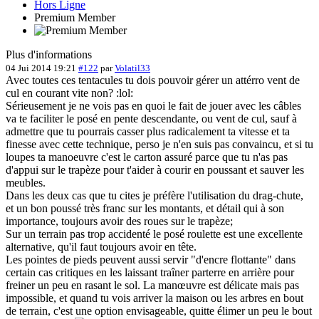
Hors Ligne
Premium Member
Plus d'informations
04 Jui 2014 19:21
#122
par
Volatil33
Avec toutes ces tentacules tu dois pouvoir gérer un attérro vent de
cul en courant vite non? :lol:
Sérieusement je ne vois pas en quoi le fait de jouer avec les câbles
va te faciliter le posé en pente descendante, ou vent de cul, sauf à
admettre que tu pourrais casser plus radicalement ta vitesse et ta
finesse avec cette technique, perso je n'en suis pas convaincu, et si tu
loupes ta manoeuvre c'est le carton assuré parce que tu n'as pas
d'appui sur le trapèze pour t'aider à courir en poussant et sauver les
meubles.
Dans les deux cas que tu cites je préfère l'utilisation du drag-chute,
et un bon poussé très franc sur les montants, et détail qui à son
importance, toujours avoir des roues sur le trapèze;
Sur un terrain pas trop accidenté le posé roulette est une excellente
alternative, qu'il faut toujours avoir en tête.
Les pointes de pieds peuvent aussi servir "d'encre flottante" dans
certain cas critiques en les laissant traîner parterre en arrière pour
freiner un peu en rasant le sol. La manœuvre est délicate mais pas
impossible, et quand tu vois arriver la maison ou les arbres en bout
de terrain, c'est une option envisageable, quitte élimer un peu le bout