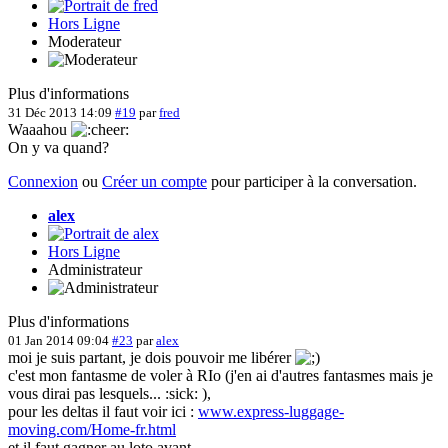
Hors Ligne
Moderateur
Plus d'informations
31 Déc 2013 14:09
#19
par
fred
Waaahou
On y va quand?
Connexion
ou
Créer un compte
pour participer à la conversation.
alex
Hors Ligne
Administrateur
Plus d'informations
01 Jan 2014 09:04
#23
par
alex
moi je suis partant, je dois pouvoir me libérer
c'est mon fantasme de voler à RIo (j'en ai d'autres fantasmes mais je
vous dirai pas lesquels... :sick: ),
pour les deltas il faut voir ici :
www.express-luggage-
moving.com/Home-fr.html
et il faut gagner au loto avant ...