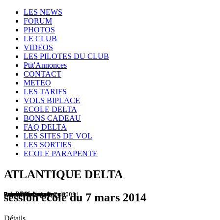
Year
Month
Year
Month
LES NEWS
FORUM
PHOTOS
LE CLUB
VIDEOS
LES PILOTES DU CLUB
Ptit'Annonces
CONTACT
METEO
LES TARIFS
VOLS BIPLACE
ECOLE DELTA
BONS CADEAU
FAQ DELTA
LES SITES DE VOL
LES SORTIES
ECOLE PARAPENTE
ATLANTIQUE DELTA
Treuil à Cabanac
Un club de copains
Lanzarote
Patrick et son Litesport
Vols sur les dunes
Hourtin
Vol sur les dunes
Compétitions
Atlantique Delta Race 2009 !
Vol en Montagne...
Vol sur la dune du Pyla
session école du 7 mars 2014
Détails