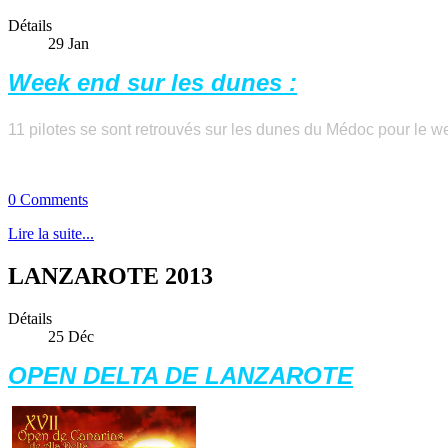
Détails
29
Jan
Week end sur les dunes :
11 pilotes se sont retrouvés sur les dunes du
Médoc
pour le w
0 Comments
Lire la suite...
LANZAROTE 2013
Détails
25
Déc
OPEN DELTA DE LANZAROTE