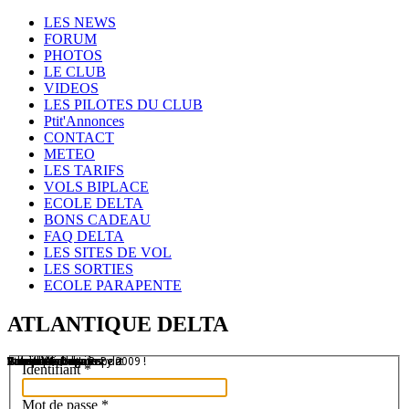
Year
Month
Year
Month
LES NEWS
FORUM
PHOTOS
LE CLUB
VIDEOS
LES PILOTES DU CLUB
Ptit'Annonces
CONTACT
METEO
LES TARIFS
VOLS BIPLACE
ECOLE DELTA
BONS CADEAU
FAQ DELTA
LES SITES DE VOL
LES SORTIES
ECOLE PARAPENTE
ATLANTIQUE DELTA
Treuil à Cabanac
Un club de copains
Lanzarote
Patrick et son Litesport
Vols sur les dunes
Hourtin
Vol sur les dunes
Compétitions
Atlantique Delta Race 2009 !
Vol en Montagne...
Vol sur la dune du Pyla
Identifiant
*
Mot de passe
*