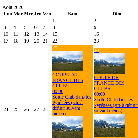
Août 2026
Lun
Mar
Mer
Jeu
Ven
Sam
Dim
1
2
3
4
5
6
7
8
9
10
11
12
13
14
15
16
17
18
19
20
21
22
23
29
30
COUPE DE
COUPE DE
FRANCE DES
FRANCE DES
CLUBS
CLUBS
00:00
00:00
Sortie Club dans les
Sortie Club dans les
Pyrénées (site à
Pyrénées (site à définir
définir suivant
24
25
26
27
28
suivant météo)
météo)