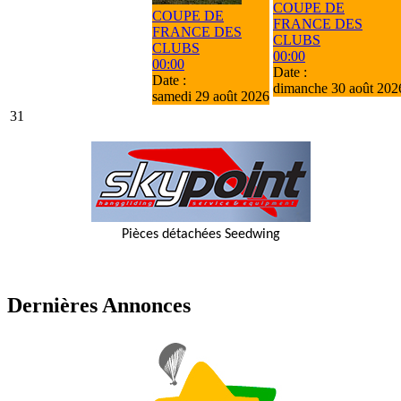
COUPE DE
COUPE DE
FRANCE DES
FRANCE DES
CLUBS
CLUBS
00:00
00:00
Date :
Date :
dimanche 30 août 202
samedi 29 août 2026
31
Pièces détachées Seedwing
Dernières Annonces