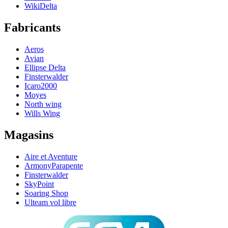
WikiDelta
Fabricants
Aeros
Avian
Ellipse Delta
Finsterwalder
Icaro2000
Moyes
North wing
Wills Wing
Magasins
Aire et Aventure
ArmonyParapente
Finsterwalder
SkyPoint
Soaring Shop
Ulteam vol libre